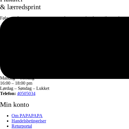
& lærredsprint
Følg os på
Facebook
og
instagram
for at være den første til at se de ny
Adresse
Agerskellet 3
8920 Randers NV
CVR: 37980269
Kundeservice
Mandag – Torsdag
16:00 – 18:00 pm
Lørdag – Søndag – Lukket
Telefon:
40505034
Min konto
Om PAPAPAPA
Handelsbetingelser
Returportal