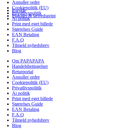
Annuller ordre
Cookiepolitik (EU)
Forside
Privatlivspolitik
Plakater & lærredsprint
Ai politik
Print med eget billede
Størrelses Guide
EAN Betaling
F.A.Q
Tilmeld nyhedsbrev
Blog
Om PAPAPAPA
Handelsbetingelser
Returportal
Annuller ordre
Cookiepolitik (EU)
Privatlivspolitik
Ai politik
Print med eget billede
Størrelses Guide
EAN Betaling
F.A.Q
Tilmeld nyhedsbrev
Blog