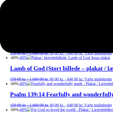
150,00
kr.
-
1.600,00
kr.
60,00
kr.
-
640,00
kr.
Vælg muligheder
-60%
-60%
Jesus cast out demons (Stort billede – p
150,00
kr.
-
1.600,00
kr.
60,00
kr.
-
640,00
kr.
Vælg muligheder
-60%
-60%
King of Kings (Stort billede – plakat / 
150,00
kr.
-
1.600,00
kr.
60,00
kr.
-
640,00
kr.
Vælg muligheder
-60%
-60%
Lamb of God (Stort billede – plakat / l
150,00
kr.
-
1.600,00
kr.
60,00
kr.
-
640,00
kr.
Vælg muligheder
-60%
-60%
Psalm 139:14 Fearfully and wonderfully 
150,00
kr.
-
1.600,00
kr.
60,00
kr.
-
640,00
kr.
Vælg muligheder
-60%
-60%