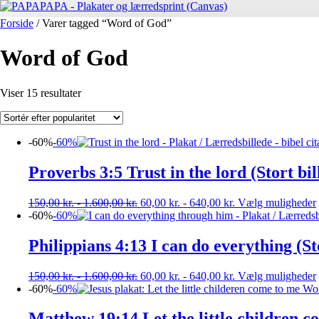
Forside
/ Varer tagged “Word of God”
Word of God
Sorteret
Viser 15 resultater
efter
popularitet
-60%
-60%
Proverbs 3:5 Trust in the lord (Stort bil
150,00
kr.
-
1.600,00
kr.
60,00
kr.
-
640,00
kr.
Vælg muligheder
-60%
-60%
Philippians 4:13 I can do everything (St
150,00
kr.
-
1.600,00
kr.
60,00
kr.
-
640,00
kr.
Vælg muligheder
-60%
-60%
Matthew 19:14 Let the little children co