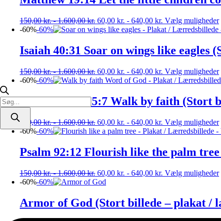
150,00
kr.
-
1.600,00
kr.
60,00
kr.
-
640,00
kr.
Vælg muligheder
-60%
-60%
Isaiah 40:31 Soar on wings like eagles (S
150,00
kr.
-
1.600,00
kr.
60,00
kr.
-
640,00
kr.
Vælg muligheder
-60%
-60%
2 Corinthians 5:7 Walk by faith (Stort b
Products
search
150,00
kr.
-
1.600,00
kr.
60,00
kr.
-
640,00
kr.
Vælg muligheder
-60%
-60%
Psalm 92:12 Flourish like the palm tree 
150,00
kr.
-
1.600,00
kr.
60,00
kr.
-
640,00
kr.
Vælg muligheder
-60%
-60%
Armor of God (Stort billede – plakat / 