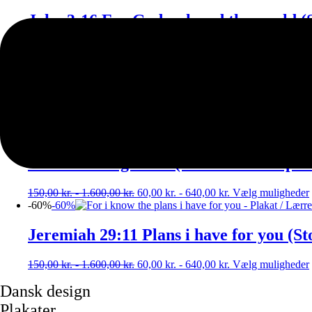
John 3:16 For God so loved the world (St
150,00
kr.
-
1.600,00
kr.
60,00
kr.
-
640,00
kr.
Vælg muligheder
-60%
-60%
Matthew 13:30 Gather the wheat and tear
150,00
kr.
-
1.600,00
kr.
60,00
kr.
-
640,00
kr.
Vælg muligheder
-60%
-60%
Gethsemane garden (Stort billede – plak
150,00
kr.
-
1.600,00
kr.
60,00
kr.
-
640,00
kr.
Vælg muligheder
-60%
-60%
Jeremiah 29:11 Plans i have for you (Sto
150,00
kr.
-
1.600,00
kr.
60,00
kr.
-
640,00
kr.
Vælg muligheder
Dansk design
Plakater