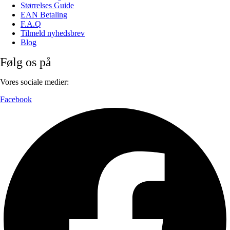
Størrelses Guide
EAN Betaling
F.A.Q
Tilmeld nyhedsbrev
Blog
Følg os på
Vores sociale medier:
Facebook