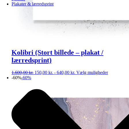
Plakater & lærredsprint
Kolibri (Stort billede – plakat /
lærredsprint)
Dette
1.600,00
kr.
150,00
kr.
-
640,00
kr.
Vælg muligheder
vare
-60%
-60%
har
flere
varianter.
Muligheder
kan
vælges
på
varesiden