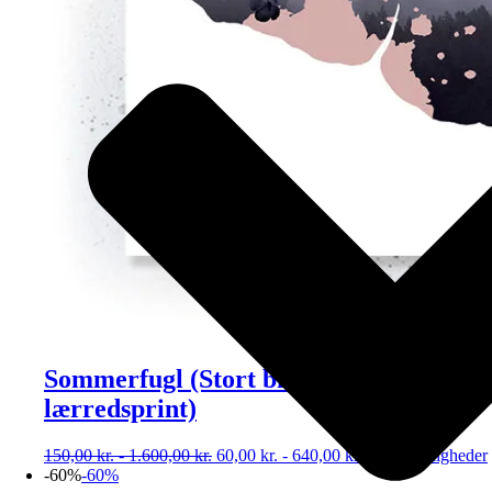
Sommerfugl (Stort billede – plakat /
lærredsprint)
150,00
kr.
-
1.600,00
kr.
60,00
kr.
-
640,00
kr.
Vælg muligheder
-60%
-60%