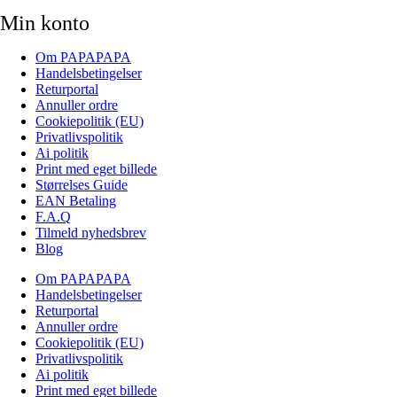
Min konto
Om PAPAPAPA
Handelsbetingelser
Returportal
Annuller ordre
Cookiepolitik (EU)
Privatlivspolitik
Ai politik
Print med eget billede
Størrelses Guide
EAN Betaling
F.A.Q
Tilmeld nyhedsbrev
Blog
Om PAPAPAPA
Handelsbetingelser
Returportal
Annuller ordre
Cookiepolitik (EU)
Privatlivspolitik
Ai politik
Print med eget billede