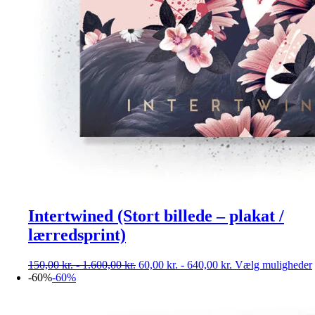
Intertwined (Stort billede – plakat /
lærredsprint)
150,00
kr.
-
1.600,00
kr.
60,00
kr.
-
640,00
kr.
Vælg muligheder
-60%
-60%