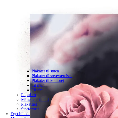
Plakater til stuen
Plakater til soveværelset
Plakater til kontoret
Til mor
Til far
Populært
Månedens tilbud
Plakatsæt
Storformat
Eget billede