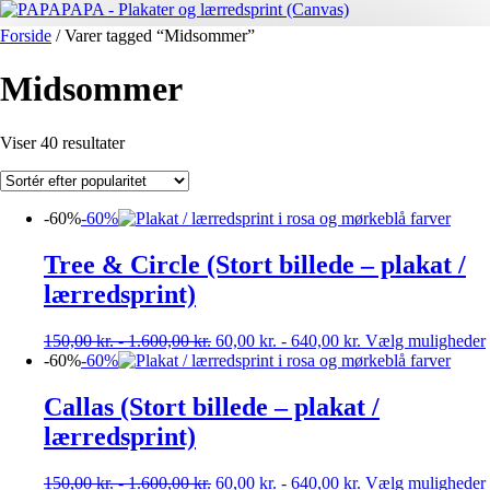
Forside
/ Varer tagged “Midsommer”
Midsommer
Sorteret
Viser 40 resultater
efter
popularitet
-60%
-60%
Tree & Circle (Stort billede – plakat /
lærredsprint)
150,00
kr.
-
1.600,00
kr.
60,00
kr.
-
640,00
kr.
Vælg muligheder
-60%
-60%
Callas (Stort billede – plakat /
lærredsprint)
150,00
kr.
-
1.600,00
kr.
60,00
kr.
-
640,00
kr.
Vælg muligheder