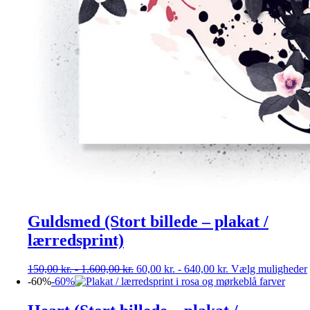
Guldsmed (Stort billede – plakat /
lærredsprint)
150,00
kr.
-
1.600,00
kr.
60,00
kr.
-
640,00
kr.
Vælg muligheder
-60%
-60%