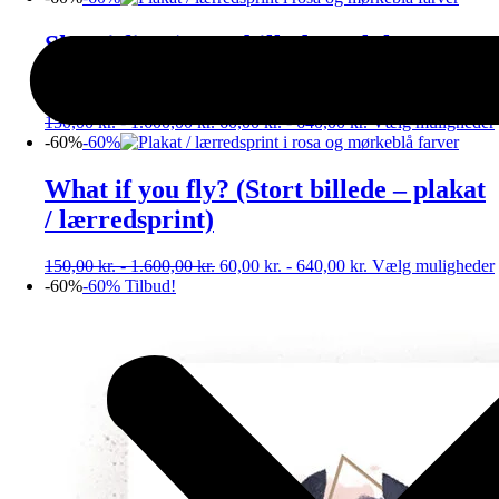
Skov i fjer (Stort billede – plakat /
lærredsprint)
150,00
kr.
-
1.600,00
kr.
60,00
kr.
-
640,00
kr.
Vælg muligheder
-60%
-60%
What if you fly? (Stort billede – plakat
/ lærredsprint)
150,00
kr.
-
1.600,00
kr.
60,00
kr.
-
640,00
kr.
Vælg muligheder
-60%
-60%
Tilbud!