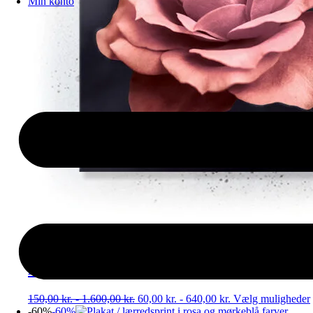
Min konto
Rose no. 1 (Stort billede – plakat /
lærredsprint)
150,00
kr.
-
1.600,00
kr.
60,00
kr.
-
640,00
kr.
Vælg muligheder
-60%
-60%