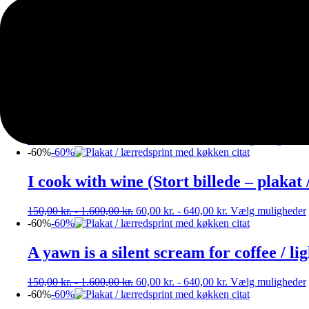
-60%
-60%
Onions cry (Stort billede – plakat / lær
150,00
kr.
-
1.600,00
kr.
60,00
kr.
-
640,00
kr.
Vælg muligheder
-60%
-60%
You are what you eat (Stort billede – pl
150,00
kr.
-
1.600,00
kr.
60,00
kr.
-
640,00
kr.
Vælg muligheder
-60%
-60%
I cook with wine (Stort billede – plakat 
150,00
kr.
-
1.600,00
kr.
60,00
kr.
-
640,00
kr.
Vælg muligheder
-60%
-60%
A yawn is a silent scream for coffee / lig
150,00
kr.
-
1.600,00
kr.
60,00
kr.
-
640,00
kr.
Vælg muligheder
-60%
-60%