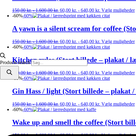
150,00
kr.
-
1.600,00
kr.
60,00
kr.
-
640,00
kr.
Vælg muligheder
-60%
-60%
A yawn is a silent scream for coffee (Sto
150,00
kr.
-
1.600,00
kr.
60,00
kr.
-
640,00
kr.
Vælg muligheder
-60%
-60%
Kitchen rules (Stort billede – plakat / l
Products search
150,00
kr.
-
1.600,00
kr.
60,00
kr.
-
640,00
kr.
Vælg muligheder
-60%
-60%
Gin Hass / light (Stort billede – plakat 
150,00
kr.
-
1.600,00
kr.
60,00
kr.
-
640,00
kr.
Vælg muligheder
-60%
-60%
Wake up and smell the coffee (Stort bill
150,00
kr.
-
1.600,00
kr.
60,00
kr.
-
640,00
kr.
Vælg muligheder