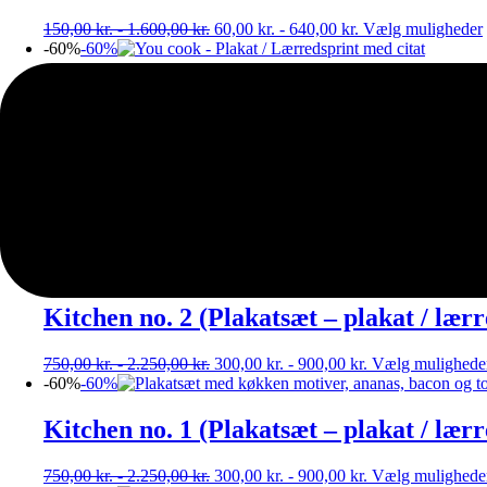
150,00
kr.
-
1.600,00
kr.
60,00
kr.
-
640,00
kr.
Vælg muligheder
-60%
-60%
You cook I (Stort billede – plakat / lærr
150,00
kr.
-
1.600,00
kr.
60,00
kr.
-
640,00
kr.
Vælg muligheder
-60%
-60%
Kitchen no. 3 (Plakatsæt – plakat / lærr
1.000,00
kr.
-
3.000,00
kr.
400,00
kr.
-
1.200,00
kr.
Vælg muligh
-60%
-60%
Kitchen no. 2 (Plakatsæt – plakat / lærr
750,00
kr.
-
2.250,00
kr.
300,00
kr.
-
900,00
kr.
Vælg mulighede
-60%
-60%
Kitchen no. 1 (Plakatsæt – plakat / lærr
750,00
kr.
-
2.250,00
kr.
300,00
kr.
-
900,00
kr.
Vælg mulighede