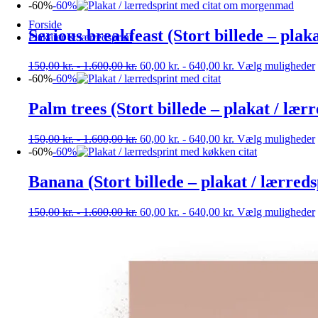
-60%
-60%
Forside
Serious breakfeast (Stort billede – plak
Plakater & lærredsprint
150,00
kr.
-
1.600,00
kr.
60,00
kr.
-
640,00
kr.
Vælg muligheder
-60%
-60%
Palm trees (Stort billede – plakat / lær
150,00
kr.
-
1.600,00
kr.
60,00
kr.
-
640,00
kr.
Vælg muligheder
-60%
-60%
Banana (Stort billede – plakat / lærreds
150,00
kr.
-
1.600,00
kr.
60,00
kr.
-
640,00
kr.
Vælg muligheder