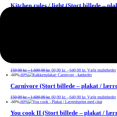
Kitchen rules / light (Stort billede – pl
150,00
kr.
-
1.600,00
kr.
60,00
kr.
-
640,00
kr.
Vælg muligheder
-60%
-60%
Running low on wine is always a concern
150,00
kr.
-
1.600,00
kr.
60,00
kr.
-
640,00
kr.
Vælg muligheder
-60%
-60%
Your one in a melon (Stort billede – pla
150,00
kr.
-
1.600,00
kr.
60,00
kr.
-
640,00
kr.
Vælg muligheder
-60%
-60%
Carnivore (Stort billede – plakat / lærr
150,00
kr.
-
1.600,00
kr.
60,00
kr.
-
640,00
kr.
Vælg muligheder
-60%
-60%
You cook II (Stort billede – plakat / lær