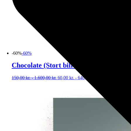
-60%
-60%
Chocolate (Stort billede – plakat / lærr
150,00
kr.
-
1.600,00
kr.
60,00
kr.
-
640,00
kr.
Vælg muligheder