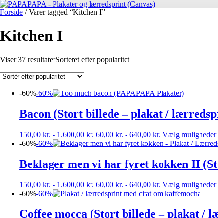
Forside
/ Varer tagged “Kitchen I”
Kitchen I
Viser 37 resultater
Sorteret efter popularitet
-60%
-60%
Bacon (Stort billede – plakat / lærredsp
150,00
kr.
-
1.600,00
kr.
60,00
kr.
-
640,00
kr.
Vælg muligheder
-60%
-60%
Beklager men vi har fyret kokken II (Sto
150,00
kr.
-
1.600,00
kr.
60,00
kr.
-
640,00
kr.
Vælg muligheder
-60%
-60%
Coffee mocca (Stort billede – plakat / l