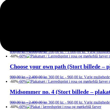
150,00
kr.
-
1.600,00
kr.
60,00
kr.
-
640,00
kr.
Vælg muligheder
-60%
-60%
Everything (Stort billede – plakat / lær
150,00
kr.
-
1.600,00
kr.
60,00
kr.
-
640,00
kr.
Vælg muligheder
-60%
-60%
Almost Bloom (Stort billede – plakat / 
650,00
kr.
-
4.000,00
kr.
260,00
kr.
-
1.600,00
kr.
Vælg mulighe
-60%
-60%
Choose your own path (Stort billede – p
900,00
kr.
-
2.400,00
kr.
360,00
kr.
-
960,00
kr.
Vælg mulighede
-60%
-60%
Midsommer no. 4 (Stort billede – plakat
900,00
kr.
-
2.400,00
kr.
360,00
kr.
-
960,00
kr.
Vælg mulighede
-60%
-60%