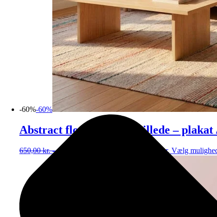
-60%
-60%
Abstract flowers (Stort billede – plakat
650,00
kr.
-
4.000,00
kr.
260,00
kr.
-
1.600,00
kr.
Vælg mulighe