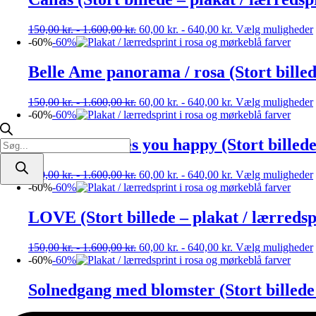
150,00
kr.
-
1.600,00
kr.
60,00
kr.
-
640,00
kr.
Vælg muligheder
-60%
-60%
Belle Ame panorama / rosa (Stort billed
150,00
kr.
-
1.600,00
kr.
60,00
kr.
-
640,00
kr.
Vælg muligheder
-60%
-60%
Do what makes you happy (Stort billede 
Products
search
150,00
kr.
-
1.600,00
kr.
60,00
kr.
-
640,00
kr.
Vælg muligheder
-60%
-60%
LOVE (Stort billede – plakat / lærredsp
150,00
kr.
-
1.600,00
kr.
60,00
kr.
-
640,00
kr.
Vælg muligheder
-60%
-60%
Solnedgang med blomster (Stort billede 