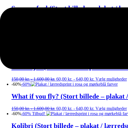
Sommerfugl (Stort billede – plakat / læ
150,00
kr.
-
1.600,00
kr.
60,00
kr.
-
640,00
kr.
Vælg muligheder
-60%
-60%
Rose no. 1 (Stort billede – plakat / lærr
150,00
kr.
-
1.600,00
kr.
60,00
kr.
-
640,00
kr.
Vælg muligheder
-60%
-60%
Skov i fjer (Stort billede – plakat / lærr
150,00
kr.
-
1.600,00
kr.
60,00
kr.
-
640,00
kr.
Vælg muligheder
-60%
-60%
What if you fly? (Stort billede – plakat 
150,00
kr.
-
1.600,00
kr.
60,00
kr.
-
640,00
kr.
Vælg muligheder
-60%
-60%
Tilbud!
Kolibri (Stort billede – plakat / lærreds