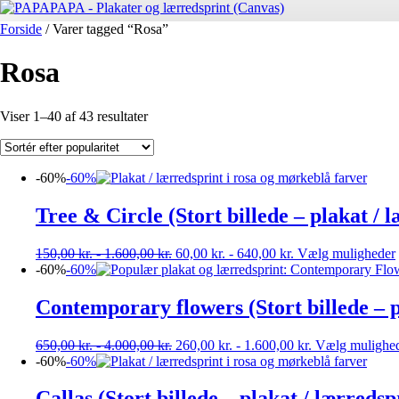
Forside
/ Varer tagged “Rosa”
Rosa
Sorteret
Viser 1–40 af 43 resultater
efter
popularitet
-60%
-60%
Tree & Circle (Stort billede – plakat / 
150,00
kr.
-
1.600,00
kr.
60,00
kr.
-
640,00
kr.
Vælg muligheder
-60%
-60%
Contemporary flowers (Stort billede – p
650,00
kr.
-
4.000,00
kr.
260,00
kr.
-
1.600,00
kr.
Vælg mulighe
-60%
-60%
Callas (Stort billede – plakat / lærredsp