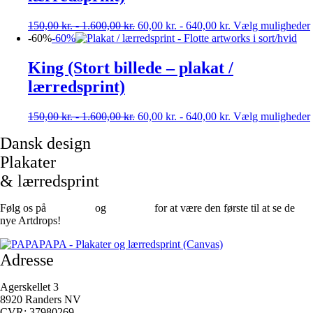
150,00
kr.
-
1.600,00
kr.
60,00
kr.
-
640,00
kr.
Vælg muligheder
-60%
-60%
King (Stort billede – plakat /
lærredsprint)
150,00
kr.
-
1.600,00
kr.
60,00
kr.
-
640,00
kr.
Vælg muligheder
Dansk design
Plakater
& lærredsprint
Følg os på
Facebook
og
instagram
for at være den første til at se de
nye Artdrops!
Adresse
Agerskellet 3
8920 Randers NV
CVR: 37980269