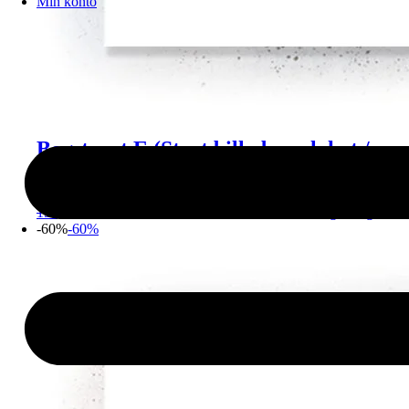
Min konto
Bogstavet E (Stort billede – plakat /
lærredsprint)
150,00
kr.
-
1.600,00
kr.
60,00
kr.
-
640,00
kr.
Vælg muligheder
-60%
-60%