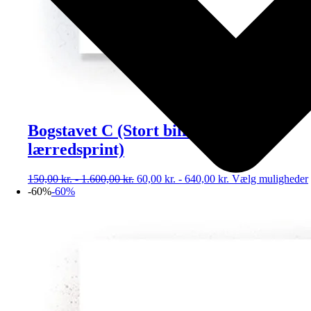
Bogstavet C (Stort billede – plakat /
lærredsprint)
150,00
kr.
-
1.600,00
kr.
60,00
kr.
-
640,00
kr.
Vælg muligheder
-60%
-60%