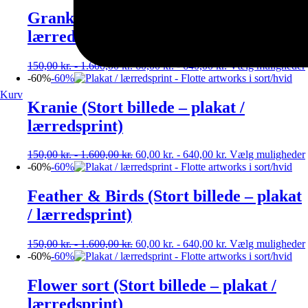
Grankogle (Stort billede – plakat /
lærredsprint)
150,00
kr.
-
1.600,00
kr.
60,00
kr.
-
640,00
kr.
Vælg muligheder
-60%
-60%
Kurv
Kranie (Stort billede – plakat /
lærredsprint)
150,00
kr.
-
1.600,00
kr.
60,00
kr.
-
640,00
kr.
Vælg muligheder
-60%
-60%
Feather & Birds (Stort billede – plakat
/ lærredsprint)
150,00
kr.
-
1.600,00
kr.
60,00
kr.
-
640,00
kr.
Vælg muligheder
-60%
-60%
Flower sort (Stort billede – plakat /
lærredsprint)