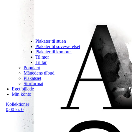
Plakater til stuen
Plakater til soveværelset
Plakater til kontoret
Til mor
Til far
Populært
Månedens tilbud
Plakatsæt
Storformat
Eget billede
Min konto
Kollektioner
0,00
kr.
0