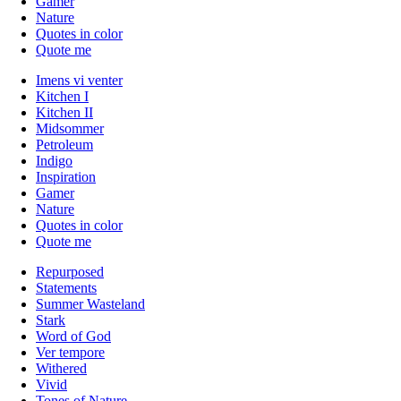
Gamer
Nature
Quotes in color
Quote me
Imens vi venter
Kitchen I
Kitchen II
Midsommer
Petroleum
Indigo
Inspiration
Gamer
Nature
Quotes in color
Quote me
Repurposed
Statements
Summer Wasteland
Stark
Word of God
Ver tempore
Withered
Vivid
Tones of Nature