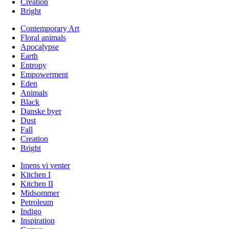
Creation
Bright
Contemporary Art
Floral animals
Apocalypse
Earth
Entropy
Empowerment
Eden
Animals
Black
Danske byer
Dust
Fall
Creation
Bright
Imens vi venter
Kitchen I
Kitchen II
Midsommer
Petroleum
Indigo
Inspiration