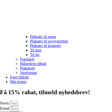
Plakater til stuen
Plakater til soveværelset
Plakater til kontoret
Til mor
Til far
Populært
Månedens tilbud
Plakatsæt
Storformat
Eget billede
Min konto
Få 15% rabat, tilmeld nyhedsbrev!
Navn
Email