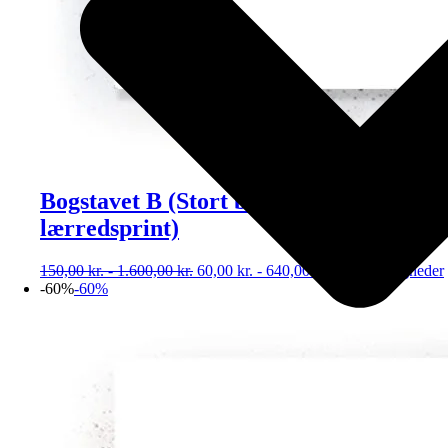
Bogstavet B (Stort billede – plakat /
lærredsprint)
150,00
kr.
-
1.600,00
kr.
60,00
kr.
-
640,00
kr.
Vælg muligheder
-60%
-60%