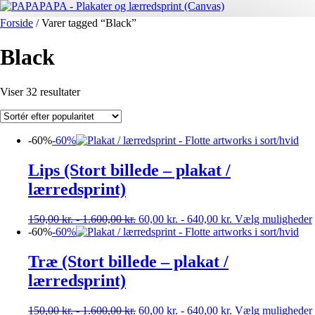
Forside
/ Varer tagged “Black”
Black
Sorteret
Viser 32 resultater
efter
popularitet
-60%
-60%
Lips (Stort billede – plakat /
lærredsprint)
150,00
kr.
-
1.600,00
kr.
60,00
kr.
-
640,00
kr.
Vælg muligheder
-60%
-60%
Træ (Stort billede – plakat /
lærredsprint)
150,00
kr.
-
1.600,00
kr.
60,00
kr.
-
640,00
kr.
Vælg muligheder