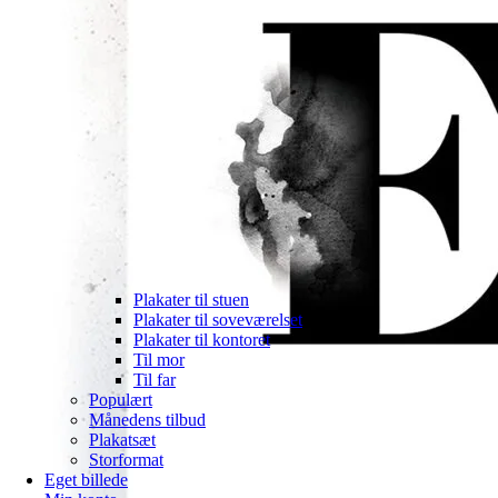
Plakater til stuen
Plakater til soveværelset
Plakater til kontoret
Til mor
Til far
Populært
Månedens tilbud
Plakatsæt
Storformat
Eget billede