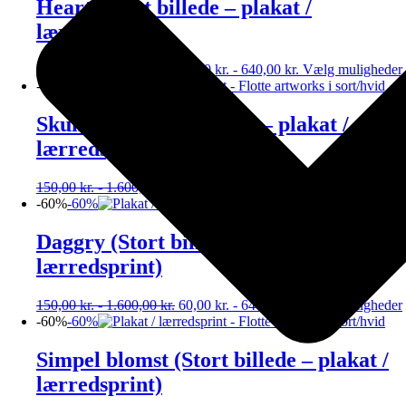
Heart (Stort billede – plakat /
lærredsprint)
150,00
kr.
-
1.600,00
kr.
60,00
kr.
-
640,00
kr.
Vælg muligheder
-60%
-60%
Skumring (Stort billede – plakat /
lærredsprint)
150,00
kr.
-
1.600,00
kr.
60,00
kr.
-
640,00
kr.
Vælg muligheder
-60%
-60%
Daggry (Stort billede – plakat /
lærredsprint)
150,00
kr.
-
1.600,00
kr.
60,00
kr.
-
640,00
kr.
Vælg muligheder
-60%
-60%
Simpel blomst (Stort billede – plakat /
lærredsprint)