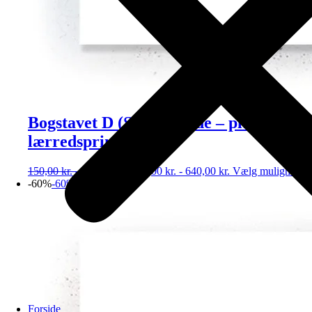
Bogstavet D (Stort billede – plakat /
lærredsprint)
150,00
kr.
-
1.600,00
kr.
60,00
kr.
-
640,00
kr.
Vælg muligheder
-60%
-60%
Forside