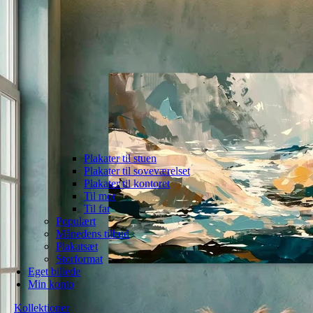
Plakater til stuen
Plakater til soveværelset
Plakater til kontoret
Til mor
Til far
Populært
Månedens tilbud
Plakatsæt
Storformat
Eget billede
Min konto
Kollektioner