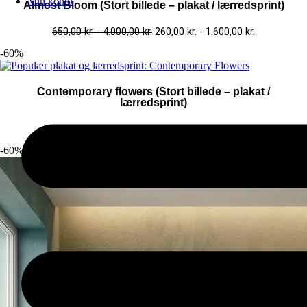
Min konto
Almost Bloom (Stort billede – plakat / lærredsprint)
650,00
kr.
-
4.000,00
kr.
260,00
kr.
-
1.600,00
kr.
-60%
Contemporary flowers (Stort billede – plakat /
lærredsprint)
650,00
kr.
-
4.000,00
kr.
260,00
kr.
-
1.600,00
kr.
-60%