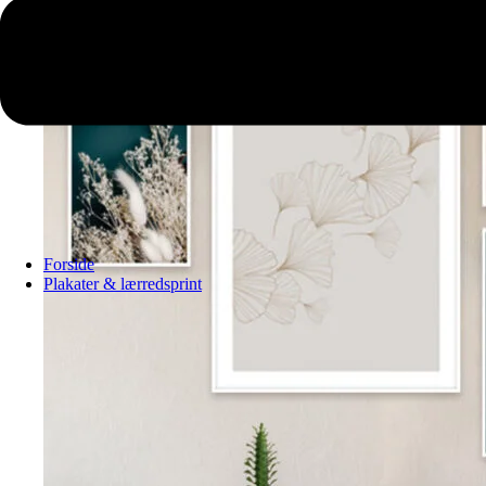
Forside
Plakater & lærredsprint