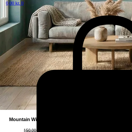
0,00
kr.
0
Mountain Wind (Stort billede – plakat / lærredsprint)
150,00
kr.
-
4.000,00
kr.
60,00
kr.
-
1.600,00
kr.