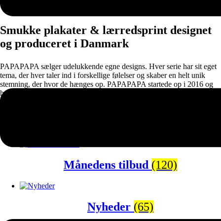
Smukke plakater & lærredsprint designet
og produceret i Danmark
PAPAPAPA sælger udelukkende egne designs. Hver serie har sit eget
tema, der hver taler ind i forskellige følelser og skaber en helt unik
stemning, der hvor de hænges op. PAPAPAPA startede op i 2016 og
har snart over 1000+ unikke, dansk designede plakater og lærredsprint
til salg.
Populære kategorier
Månedens tilbud
(120)
Nyheder
(65)