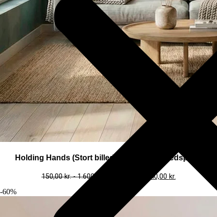
Holding Hands (Stort billede – plakat / lærredsprint)
150,00
kr.
-
1.600,00
kr.
60,00
kr.
-
640,00
kr.
-60%