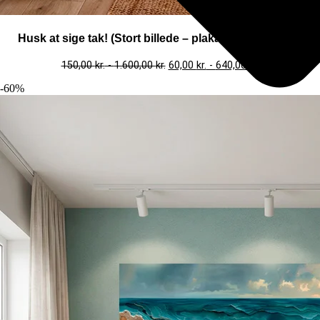
Husk at sige tak! (Stort billede – plakat / lærredsprint)
150,00
kr.
-
1.600,00
kr.
60,00
kr.
-
640,00
kr.
-60%