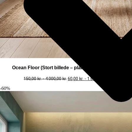
Ocean Floor (Stort billede – plakat / lærredsprint)
150,00
kr.
-
4.000,00
kr.
60,00
kr.
-
1.600,00
kr.
-60%