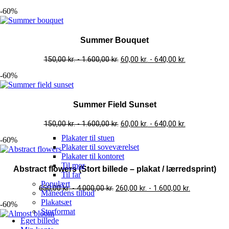
-60%
Summer Bouquet
150,00
kr.
-
1.600,00
kr.
60,00
kr.
-
640,00
kr.
-60%
Summer Field Sunset
150,00
kr.
-
1.600,00
kr.
60,00
kr.
-
640,00
kr.
Plakater til stuen
-60%
Plakater til soveværelset
Plakater til kontoret
Til mor
Abstract flowers (Stort billede – plakat / lærredsprint)
Til far
Populært
650,00
kr.
-
4.000,00
kr.
260,00
kr.
-
1.600,00
kr.
Månedens tilbud
Plakatsæt
-60%
Storformat
Eget billede